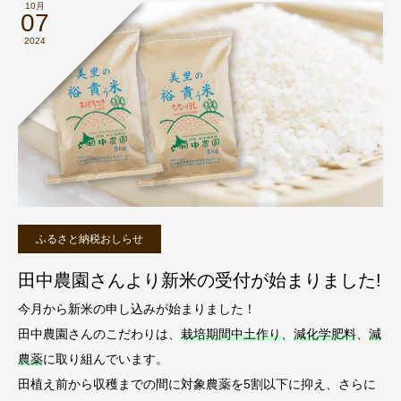
10月
07
2024
ふるさと納税おしらせ
田中農園さんより新米の受付が始まりました!
今月から新米の申し込みが始まりました！
田中農園さんのこだわりは、
栽培期間中土作り
、
減化学肥料
、
減
農薬
に取り組んでいます。
田植え前から収穫までの間に対象農薬を5割以下に抑え、さらに